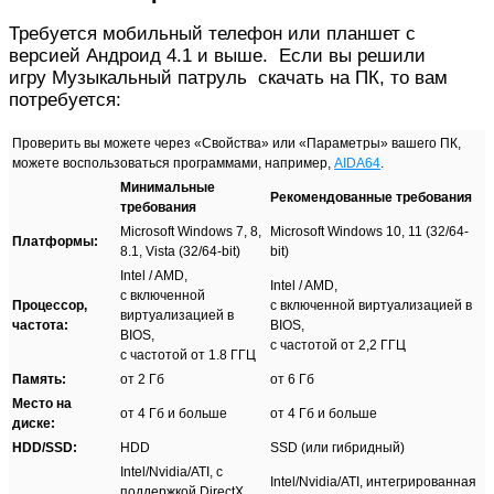
Требуется мобильный телефон или планшет с
версией Андроид 4.1 и выше. Если вы решили
игру Музыкальный патруль скачать на ПК, то вам
потребуется:
Проверить вы можете через «Свойства» или «Параметры» вашего ПК,
можете воспользоваться программами, например,
AIDA64
.
Минимальные
Рекомендованные требования
требования
Microsoft Windows 7, 8,
Microsoft Windows 10, 11 (32/64-
Платформы:
8.1, Vista (32/64-bit)
bit)
Intel / AMD,
Intel / AMD,
с включенной
Процессор,
с включенной виртуализацией в
виртуализацией в
частота:
BIOS,
BIOS,
с частотой от 2,2 ГГЦ
с частотой от 1.8 ГГЦ
Память:
от 2 Гб
от 6 Гб
Место на
от 4 Гб и больше
от 4 Гб и больше
диске:
HDD/SSD:
HDD
SSD (или гибридный)
Intel/Nvidia/ATI, с
Intel/Nvidia/ATI, интегрированная
поддержкой DirectX