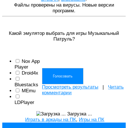
Файлы проверены на вирусы. Новые версии
программ.
Какой эмулятор выбрать для игры Музыкальный
Патруль?
Nox App
Player
Droid4x
Bluestacks
Просмотреть результаты
|
Читать
MEmu
комментарии
LDPlayer
Загрузка ...
Играть в аркады на ПК
,
Игры на ПК
Навигация
←
Slendrina: The Cellar