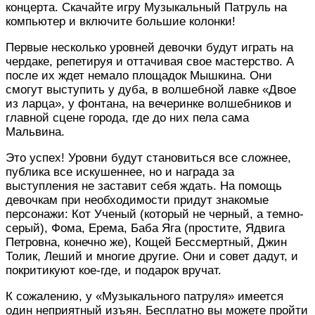
концерта. Скачайте игру Музыкальный Патруль на
компьютер и включите большие колонки!
Первые несколько уровней девочки будут играть на
чердаке, репетируя и оттачивая свое мастерство. А
после их ждет немало площадок Мышкина. Они
смогут выступить у дуба, в волшебной лавке «Двое
из ларца», у фонтана, на вечеринке волшебников и
главной сцене города, где до них пела сама
Мальвина.
Это успех! Уровни будут становиться все сложнее,
публика все искушеннее, но и награда за
выступления не заставит себя ждать. На помощь
девочкам при необходимости придут знакомые
персонажи: Кот Ученый (который не черный, а темно-
серый), Фома, Ерема, Баба Яга (простите, Ядвига
Петровна, конечно же), Кощей Бессмертный, Джин
Толик, Леший и многие другие. Они и совет дадут, и
покритикуют кое-где, и подарок вручат.
К сожалению, у «Музыкального патруля» имеется
один неприятный изъян. Бесплатно вы можете пройти