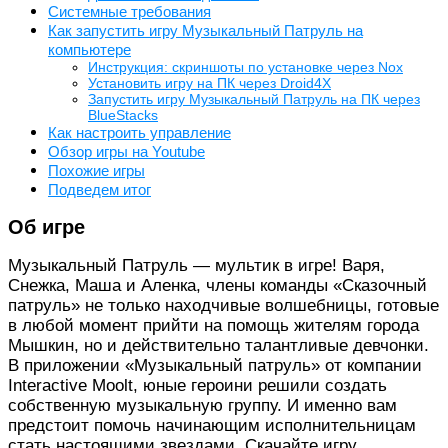
Системные требования
Как запустить игру Музыкальный Патруль на
компьютере
Инструкция: скриншоты по установке через Nox
Установить игру на ПК через Droid4X
Запустить игру Музыкальный Патруль на ПК через
BlueStacks
Как настроить управление
Обзор игры на Youtube
Похожие игры
Подведем итог
Об игре
Музыкальный Патруль — мультик в игре! Варя,
Снежка, Маша и Аленка, члены команды «Сказочный
патруль» не только находчивые волшебницы, готовые
в любой момент прийти на помощь жителям города
Мышкин, но и действительно талантливые девчонки.
В приложении «Музыкальный патруль» от компании
Interactive Moolt, юные героини решили создать
собственную музыкальную группу. И именно вам
предстоит помочь начинающим исполнительницам
стать настоящими звездами. Скачайте игру