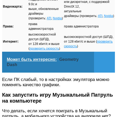
или дискретная, с поддержкой
9.0c и
Видеокарта:
DirectX 12,
выше, обновленные
актуальные
драйверы
драйверы (проверить:
ATI
,
Nvidia
)
(проверить:
ATI
,
Nvidia
)
права
Права:
права администратора
администратора
высокоскоростной
высокоскоростной доступ (ШПД),
доступ (ШПД),
Интернет:
от 128 кбит/с и выше (
проверить
от 128 кбит/с и выше
скорость
)
(
проверить скорость
)
Может быть интересно:
Geometry
Dash
Если ПК слабый, то в настройках эмулятора можно
поменять качество графики.
Как запустить игру Музыкальный Патруль
на компьютере
Что делать, если хочется поиграть в Музыкальный
патруль, а мобильного устройства на андроиде нет?