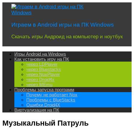
Перейти
к
содержимому
Играем в Android игры на ПК Windows
Скачать игры Андроид на компьютер и ноутбук
Игры Android на Windows
Как установить игру на ПК
через LDPlayer
через Bluestacks
через NoxPlayer
через Droid4x
через MEmu
Проблемы запуска программ
Почему не работает Nox
Проблемы с BlueStacks
Ошибки Droid4X
Виртуализация на ПК
Музыкальный Патруль