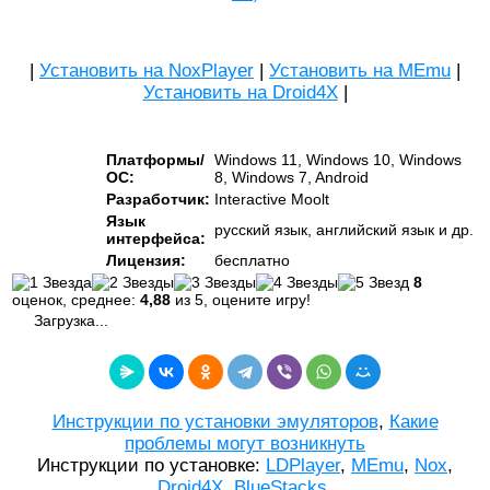
|
Установить на NoxPlayer
|
Установить на MEmu
|
Установить на Droid4X
|
Платформы/
Windows 11, Windows 10, Windows
ОС:
8, Windows 7, Android
Разработчик:
Interactive Moolt
Язык
русский язык, английский язык и др.
интерфейса:
Лицензия:
бесплатно
8
оценок, среднее:
4,88
из 5, оцените игру!
Загрузка...
Инструкции по установки эмуляторов
,
Какие
проблемы могут возникнуть
Инструкции по установке:
LDPlayer
,
MEmu
,
Nox
,
Droid4X
,
BlueStacks
.