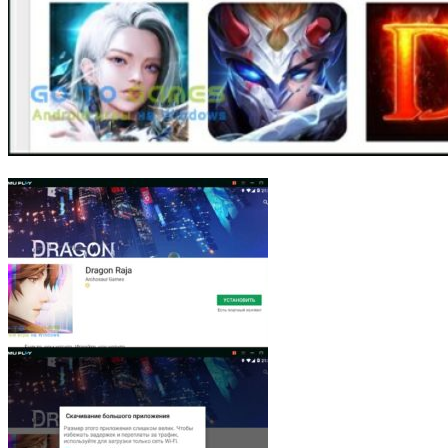
Кликаем на установку