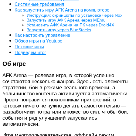
Системные требования
Как запустить игру AFK Arena на компьютере
Инструкция: скриншоты по установке через Nox
Запустить игру АФК Арена через MEmu
Установить АФК Арена на ПК через Droid4X
Запустить игру через BlueStacks
Как настроить управление
Обзор игры на Youtube
Похожие игры
Подведем итог
Об игре
AFK Arena — ролевая игра, в которой успешно
сочетаются несколько жанров. Здесь есть элементы
стратегии, бои в режиме реального времени, а
большинство контента активируется автоматически.
Проект понравится поклонникам приложений, в
которых ничего не нужно делать самостоятельно —
разработчики потратили множество сил, чтобы бои,
события и ряд улучшений запускались
автоматически.
Игра многопользовательская, оффлайн режим