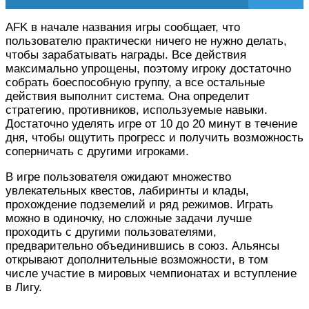
AFK в начале названия игры сообщает, что
пользователю практически ничего не нужно делать,
чтобы зарабатывать награды. Все действия
максимально упрощены, поэтому игроку достаточно
собрать боеспособную группу, а все остальные
действия выполнит система. Она определит
стратегию, противников, используемые навыки.
Достаточно уделять игре от 10 до 20 минут в течение
дня, чтобы ощутить прогресс и получить возможность
соперничать с другими игроками.
В игре пользователя ожидают множество
увлекательных квестов, лабиринты и клады,
прохождение подземелий и ряд режимов. Играть
можно в одиночку, но сложные задачи лучше
проходить с другими пользователями,
предварительно объединившись в союз. Альянсы
открывают дополнительные возможности, в том
числе участие в мировых чемпионатах и вступление
в Лигу.