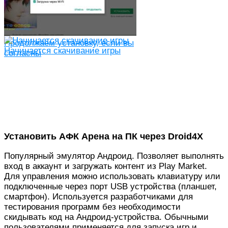
Продолжаем установку, если вы
Начинается скачивание игры
согласны
Установить АФК Арена на ПК через Droid4X
Популярный эмулятор Андроид. Позволяет выполнять
вход в аккаунт и загружать контент из Play Market.
Для управления можно использовать клавиатуру или
подключенные через порт USB устройства (планшет,
смартфон). Используется разработчиками для
тестирования программ без необходимости
скидывать код на Андроид-устройства. Обычными
пользователями применяется для запуска игр и