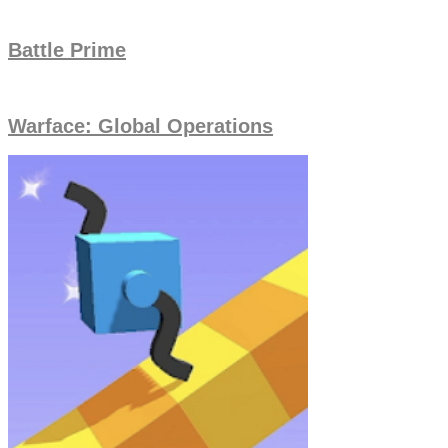
Battle Prime
Warface: Global Operations