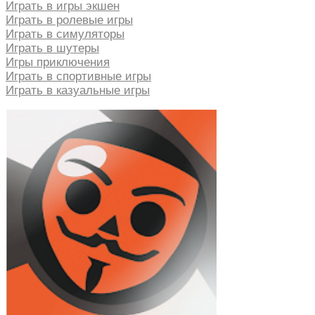
Играть в игры экшен
Играть в ролевые игры
Играть в симуляторы
Играть в шутеры
Игры приключения
Играть в спортивные игры
Играть в казуальные игры