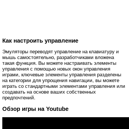
Как настроить управление
Эмуляторы переводят управление на клавиатуру и
мышь самостоятельно, разработчиками вложена
такая функция. Вы можете настраивать элементы
управления с помощью новых окон управления
играми, ключевые элементы управления разделены
на категории для упрощения навигации, вы можете
играть со стандартными элементами управления или
создавать на основе ваших собственных
предпочтений.
Обзор игры на Youtube