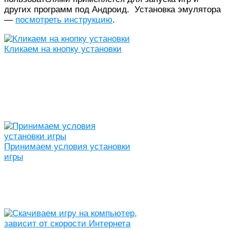
других программ под Андроид. Установка эмулятора
—
посмотреть инструкцию
.
Кликаем на кнопку установки
Принимаем условия установки
игры