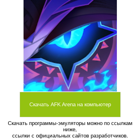
Скачать AFK Arena на компьютер
Скачать программы-эмуляторы можно по ссылкам
ниже,
ссылки с официальных сайтов разработчиков.