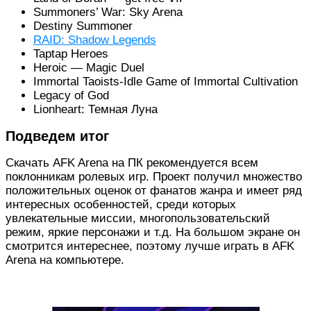
Summoners’ War: Sky Arena
Destiny Summoner
RAID: Shadow Legends
Taptap Heroes
Heroic — Magic Duel
Immortal Taoists-Idle Game of Immortal Cultivation
Legacy of God
Lionheart: Темная Луна
Подведем итог
Скачать AFK Arena на ПК рекомендуется всем
поклонникам ролевых игр. Проект получил множество
положительных оценок от фанатов жанра и имеет ряд
интересных особенностей, среди которых
увлекательные миссии, многопользовательский
режим, яркие персонажи и т.д. На большом экране он
смотрится интереснее, поэтому лучше играть в AFK
Arena на компьютере.