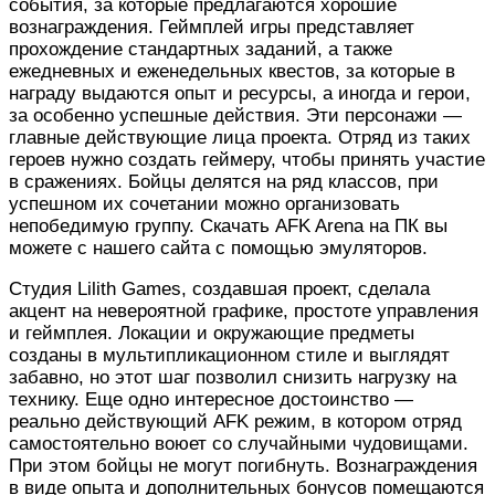
события, за которые предлагаются хорошие
вознаграждения. Геймплей игры представляет
прохождение стандартных заданий, а также
ежедневных и еженедельных квестов, за которые в
награду выдаются опыт и ресурсы, а иногда и герои,
за особенно успешные действия. Эти персонажи —
главные действующие лица проекта. Отряд из таких
героев нужно создать геймеру, чтобы принять участие
в сражениях. Бойцы делятся на ряд классов, при
успешном их сочетании можно организовать
непобедимую группу. Скачать AFK Arena на ПК вы
можете с нашего сайта с помощью эмуляторов.
Студия Lilith Games, создавшая проект, сделала
акцент на невероятной графике, простоте управления
и геймплея. Локации и окружающие предметы
созданы в мультипликационном стиле и выглядят
забавно, но этот шаг позволил снизить нагрузку на
технику. Еще одно интересное достоинство —
реально действующий AFK режим, в котором отряд
самостоятельно воюет со случайными чудовищами.
При этом бойцы не могут погибнуть. Вознаграждения
в виде опыта и дополнительных бонусов помещаются