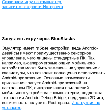
Скачиваем игру на компьютер,
зависит от скорости Интернета
Запустить игру через BlueStacks
Эмулятор имеет гибкие настройки, ведь Android-
девайсы имеют преимущественно сенсорное
управление, чего лишены стандартные ПК. Так,
например, акселерометрные опции мобильного
устройства могут быть заменены на управление с
клавиатуры, что позволит полноценно использовать
Android-приложение. Основные возможности
приложения: запуск Android-приложений на
настольном ПК, синхронизация приложений
мобильного устройства с компьютером, поддержка
технологии Android Debug Bridge, поддержка 3D-игр,
возможность получить Root-права.
Инструкция по
установке
.