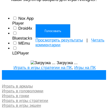
Nox App
Player
Droid4x
Bluestacks
Просмотреть результаты
|
Читать
MEmu
комментарии
LDPlayer
Загрузка ...
Играть в игры стратегии на ПК
,
Игры на ПК
Навигация
←
State of Survival
Woodturning
→
по
записям
Играть в аркады
Играть в головоломки
Играть в гонки
Играть в игры стратегии
Играть в игры экшен