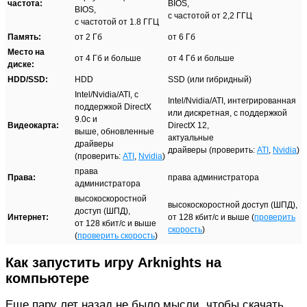
частота:
BIOS,
BIOS,
с частотой от 2,2 ГГЦ
с частотой от 1.8 ГГЦ
Память:
от 2 Гб
от 6 Гб
Место на
от 4 Гб и больше
от 4 Гб и больше
диске:
HDD/SSD:
HDD
SSD (или гибридный)
Intel/Nvidia/ATI, с
Intel/Nvidia/ATI, интегрированная
поддержкой DirectX
или дискретная, с поддержкой
9.0c и
Видеокарта:
DirectX 12,
выше, обновленные
актуальные
драйверы
драйверы (проверить:
ATI
,
Nvidia
)
(проверить:
ATI
,
Nvidia
)
права
Права:
права администратора
администратора
высокоскоростной
высокоскоростной доступ (ШПД),
доступ (ШПД),
Интернет:
от 128 кбит/с и выше (
проверить
от 128 кбит/с и выше
скорость
)
(
проверить скорость
)
Как запустить игру Arknights на
компьютере
Еще пару лет назад не было мысли, чтобы скачать