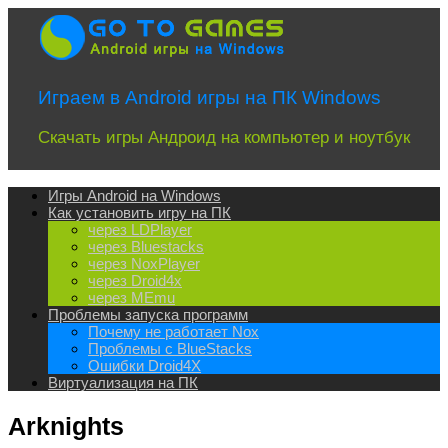
Перейти
к
содержимому
Играем в Android игры на ПК Windows
Скачать игры Андроид на компьютер и ноутбук
Игры Android на Windows
Как установить игру на ПК
через LDPlayer
через Bluestacks
через NoxPlayer
через Droid4x
через MEmu
Проблемы запуска программ
Почему не работает Nox
Проблемы с BlueStacks
Ошибки Droid4X
Виртуализация на ПК
Arknights