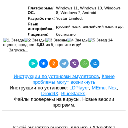
Платформы/
Windows 11, Windows 10, Windows
ОС:
8, Windows 7, Android
Разработчик:
Yostar Limited.
Язык
русский язык, английский язык и др.
интерфейса:
Лицензия:
бесплатно
14
оценок, среднее:
3,93
из 5, оцените игру!
Загрузка...
Инструкции по установки эмуляторов
,
Какие
проблемы могут возникнуть
Инструкции по установке:
LDPlayer
,
MEmu
,
Nox
,
Droid4X
,
BlueStacks
.
Файлы проверены на вирусы. Новые версии
программ.
Какой эмулятор выбрать для игры Arknights?