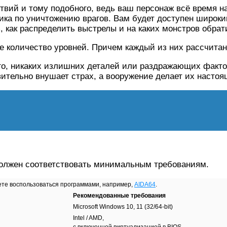
вий и тому подобного, ведь ваш персонаж всё время на
ика по уничтожению врагов. Вам будет доступен широкий
, как распределить выстрелы и на каких монстров обрат
е количество уровней. Причем каждый из них рассчитан
го, никаких излишних деталей или раздражающих факто
вительно внушает страх, а вооружение делает их наст
должен соответствовать минимальным требованиям.
ете воспользоваться программами, например,
AIDA64
.
Рекомендованные требования
Microsoft Windows 10, 11 (32/64-bit)
Intel / AMD,
с включенной виртуализацией в BIOS,