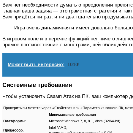
Вам нет необходимости думать о преодолении препятст
главная ваша задача — это грамотная стратегия и такт
Вам придётся ни раз, и ни два тщательно продумывать
Игра очень динамичная и имеет довольно большо
В игровом поле и в перечне функций нет ничего лишне
прямое противостояние с монстрами, чей облик дейст
Может быть интересно:
1010!
Системные требования
Чтобы установить Свамп Атак на ПК, ваш компьютер 
Проверить вы можете через «Свойства» или «Параметры» вашего ПК, мож
Минимальные требования
Платформы:
Microsoft Windows 7, 8, 8.1, Vista (32/64-bit)
Intel / AMD,
Процессор,
с включенной виртуализацией в BIOS,