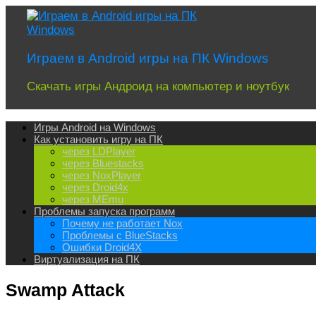
Перейти
к
содержимому
Играем в Android игры на ПК Windows
Скачать игры Андроид на компьютер и ноутбук
Игры Android на Windows
Как установить игру на ПК
через LDPlayer
через Bluestacks
через NoxPlayer
через Droid4x
через MEmu
Проблемы запуска программ
Почему не работает Nox
Проблемы с BlueStacks
Ошибки Droid4X
Виртуализация на ПК
Swamp Attack