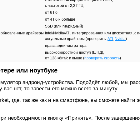
с частотой от 2,2 ГГЦ
от 6 Гб
от 4 Гб и больше
SSD (или гибридный)
ше, обновленные драйверы
Intel/Nvidia/ATI, интегрированная или дискретная, с 
актуальные драйверы (проверить:
ATI
,
Nvidia
)
права администратора
высокоскоростной доступ (ШПД),
от 128 кбит/с и выше (
проверить скорость
)
ютере или ноутбуке
 эмулятор андроид-устройства. Подойдёт любой, мы ра
 вас нет, то завести его можно всего за минуту.
rket, где, так же как и на смартфоне, вы сможете найт
 при необходимости кнопку «Принять». После завершени