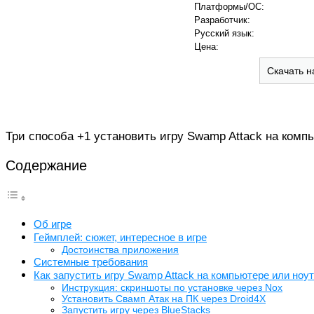
Платформы/ОС:
Разработчик:
Русский язык:
Цена:
Скачать н
Три способа +1 установить игру Swamp Attack на компь
Содержание
Об игре
Геймплей: сюжет, интересное в игре
Достоинства приложения
Системные требования
Как запустить игру Swamp Attack на компьютере или ноу
Инструкция: скриншоты по установке через Nox
Установить Свамп Атак на ПК через Droid4X
Запустить игру через BlueStacks