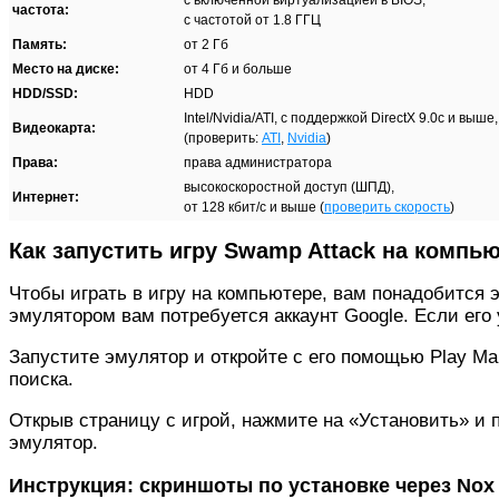
частота:
с частотой от 1.8 ГГЦ
Память:
от 2 Гб
Место на диске:
от 4 Гб и больше
HDD/SSD:
HDD
Intel/Nvidia/ATI, с поддержкой DirectX 9.0c и вы
Видеокарта:
(проверить:
ATI
,
Nvidia
)
Права:
права администратора
высокоскоростной доступ (ШПД),
Интернет:
от 128 кбит/с и выше (
проверить скорость
)
Как запустить игру Swamp Attack на компь
Чтобы играть в игру на компьютере, вам понадобится
эмулятором вам потребуется аккаунт Google. Если его у
Запустите эмулятор и откройте с его помощью Play Ma
поиска.
Открыв страницу с игрой, нажмите на «Установить» и
эмулятор.
Инструкция: скриншоты по установке через Nox