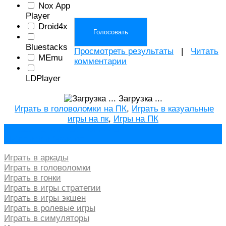
Nox App
Player
Droid4x
Bluestacks
Просмотреть результаты
|
Читать
MEmu
комментарии
LDPlayer
Загрузка ...
Играть в головоломки на ПК
,
Играть в казуальные
игры на пк
,
Игры на ПК
Навигация
←
Last Day on Earth: Survival
Matchington Mansion
→
по
записям
Играть в аркады
Играть в головоломки
Играть в гонки
Играть в игры стратегии
Играть в игры экшен
Играть в ролевые игры
Играть в симуляторы