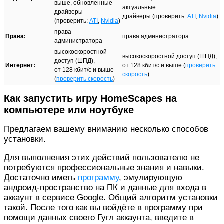
выше, обновленные
актуальные
драйверы
драйверы (проверить:
ATI
,
Nvidia
)
(проверить:
ATI
,
Nvidia
)
права
Права:
права администратора
администратора
высокоскоростной
высокоскоростной доступ (ШПД),
доступ (ШПД),
Интернет:
от 128 кбит/с и выше (
проверить
от 128 кбит/с и выше
скорость
)
(
проверить скорость
)
Как запустить игру HomeScapes на
компьютере или ноутбуке
Предлагаем вашему вниманию несколько способов
установки.
Для выполнения этих действий пользователю не
потребуются профессиональные знания и навыки.
Достаточно иметь
программу
, эмулирующую
андроид-пространство на ПК и данные для входа в
аккаунт в сервисе Google. Общий алгоритм установки
такой. После того как вы войдёте в программу при
помощи данных своего Гугл аккаунта, введите в