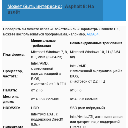
Может быть интересно:
Asphalt 8: На
взлёт
Проверить вы можете через «Свойства» или «Параметры» вашего ПК,
можете воспользоваться программами, например,
AIDA64
.
Минимальные
Рекомендованные требования
требования
Microsoft Windows 7, 8,
Microsoft Windows 10, 11 (32/64-
Платформы:
8.1, Vista (32/64-bit)
bit)
Intel / AMD,
Intel / AMD,
с включенной
Процессор,
с включенной виртуализацией в
виртуализацией в
частота:
BIOS,
BIOS,
с частотой от 2,2 ГГЦ
с частотой от 1.8 ГГЦ
Память:
от 2 Гб
от 6 Гб
Место на
от 4 Гб и больше
от 4 Гб и больше
диске:
HDD/SSD:
HDD
SSD (или гибридный)
Intel/Nvidia/ATI, с
Intel/Nvidia/ATI, интегрированная
поддержкой DirectX
или дискретная, с поддержкой
9.0c и
Видеокарта:
DirectX 12,