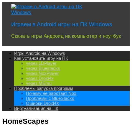
Перейти
к
содержимому
Играем в Android игры на ПК Windows
Скачать игры Андроид на компьютер и ноутбук
Игры Android на Windows
Как установить игру на ПК
через LDPlayer
через Bluestacks
через NoxPlayer
через Droid4x
через MEmu
Проблемы запуска программ
Почему не работает Nox
Проблемы с BlueStacks
Ошибки Droid4X
Виртуализация на ПК
HomeScapes